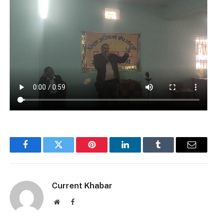
Facebook
Twitter
Pinterest
LinkedIn
Tumblr
Email
Current Khabar
Website
Facebook