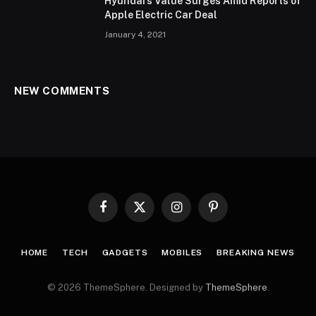
Hyundai’s Value Surges Amid Reports of
Apple Electric Car Deal
January 4, 2021
NEW COMMENTS
Facebook
X
Instagram
Pinterest
(Twitter)
HOME
TECH
GADGETS
MOBILES
BREAKING NEWS
© 2026 ThemeSphere. Designed by
ThemeSphere
.