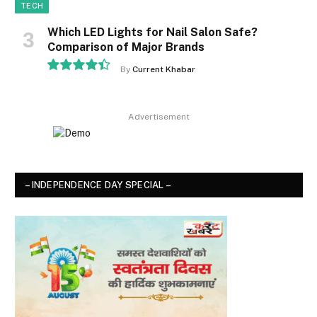
TECH
Which LED Lights for Nail Salon Safe?
Comparison of Major Brands
By
Current Khabar
8.9
Advertisement
– INDEPENDENCE DAY SPECIAL –