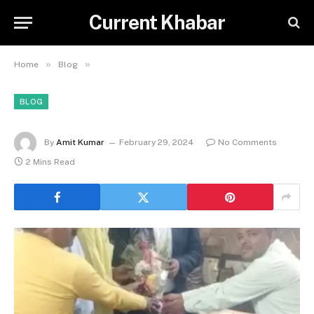
Current Khabar
»
»
Home
Blog
BLOG
By
Amit Kumar
February 29, 2024
No Comments
2 Mins Read