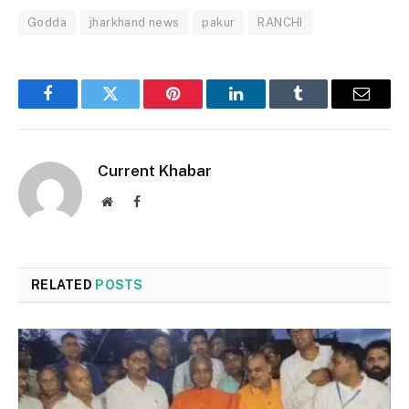
Godda
jharkhand news
pakur
RANCHI
Facebook
Twitter
Pinterest
LinkedIn
Tumblr
Email
Current Khabar
Website
Facebook
RELATED
POSTS