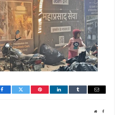
Facebook
Twitter
Pinterest
LinkedIn
Tumblr
Email
Website
Facebo