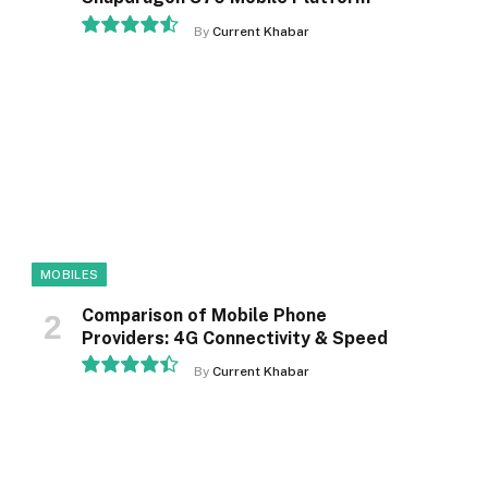
By
Current Khabar
9.1
MOBILES
Comparison of Mobile Phone
Providers: 4G Connectivity & Speed
By
Current Khabar
8.9