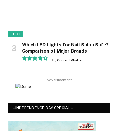
TECH
Which LED Lights for Nail Salon Safe?
Comparison of Major Brands
By
Current Khabar
8.9
Advertisement
– INDEPENDENCE DAY SPECIAL –