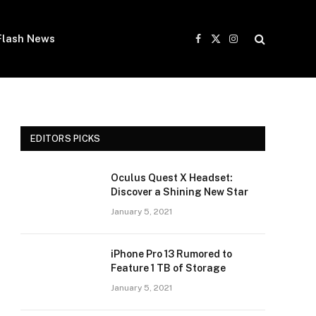
Flash News
Facebook
X
Instagram
(Twitter)
EDITORS PICKS
Oculus Quest X Headset:
Discover a Shining New Star
January 5, 2021
iPhone Pro 13 Rumored to
Feature 1 TB of Storage
January 5, 2021