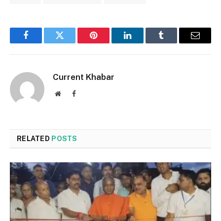
Facebook
Twitter
Pinterest
LinkedIn
Tumblr
Email
Current Khabar
Website
Facebook
RELATED
POSTS