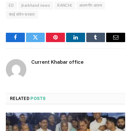
ED
jharkhand news
RANCHI
आलमगीर आलम
चंपई सोरेन सरकार
Facebook
Twitter
Pinterest
LinkedIn
Tumblr
Email
Current Khabar office
RELATED
POSTS