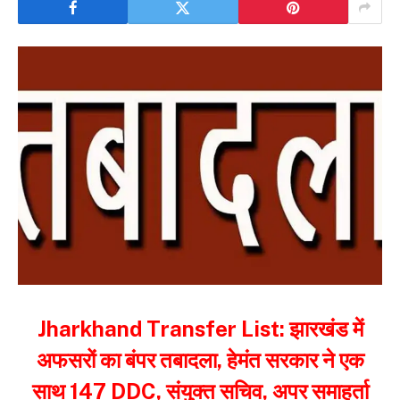
Jharkhand Transfer List: झारखंड में
अफसरों का बंपर तबादला, हेमंत सरकार ने एक
साथ 147 DDC, संयुक्त सचिव, अपर समाहर्ता