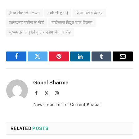
jharkhand news
sahebganj
जिला उद्योग केन्द्र
झारखण्ड माटीकला बोर्ड
माटीकला विद्युत चाक वितरण
मुख्यमंत्री लघु एवं कुटीर उद्यम विकास बोर्ड
Facebook
Twitter
Pinterest
LinkedIn
Tumblr
Email
Gopal Sharma
Facebook
X
Instagram
(Twitter)
News reporter for Current Khabar
RELATED
POSTS