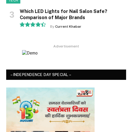
TECH
Which LED Lights for Nail Salon Safe?
Comparison of Major Brands
By
Current Khabar
8.9
Advertisement
– INDEPENDENCE DAY SPECIAL –