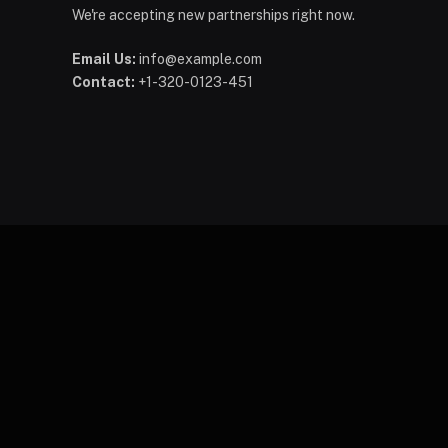
We're accepting new partnerships right now.
Email Us:
info@example.com
Contact:
+1-320-0123-451