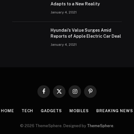
Adapts to a New Reality
January 4, 2021
Hyundai’s Value Surges Amid
Reports of Apple Electric Car Deal
January 4, 2021
Facebook
X
Instagram
Pinterest
(Twitter)
HOME
TECH
GADGETS
MOBILES
BREAKING NEWS
© 2026 ThemeSphere. Designed by
ThemeSphere
.