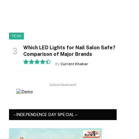
TECH
Which LED Lights for Nail Salon Safe?
Comparison of Major Brands
By
Current Khabar
8.9
Advertisement
– INDEPENDENCE DAY SPECIAL –