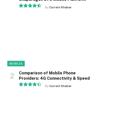
By
Current Khabar
9.1
MOBILES
Comparison of Mobile Phone
Providers: 4G Connectivity & Speed
By
Current Khabar
8.9