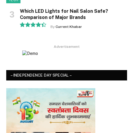
TECH
Which LED Lights for Nail Salon Safe?
Comparison of Major Brands
By
Current Khabar
8.9
Advertisement
– INDEPENDENCE DAY SPECIAL –