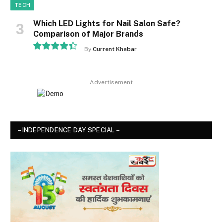
TECH
Which LED Lights for Nail Salon Safe?
Comparison of Major Brands
By
Current Khabar
8.9
Advertisement
– INDEPENDENCE DAY SPECIAL –