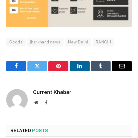
Godda
jharkhand news
New Delhi
RANCHI
Facebook
Twitter
Pinterest
LinkedIn
Tumblr
Email
Current Khabar
Website
Facebook
RELATED
POSTS