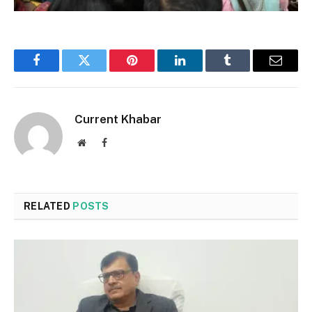
Facebook
Twitter
Pinterest
LinkedIn
Tumblr
Email
Current Khabar
Website
Facebook
RELATED
POSTS