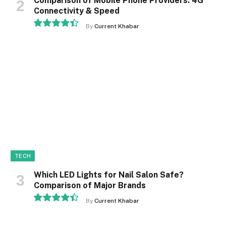
Comparison of Mobile Phone Providers: 4G
Connectivity & Speed
By
Current Khabar
8.9
TECH
Which LED Lights for Nail Salon Safe?
Comparison of Major Brands
By
Current Khabar
8.9