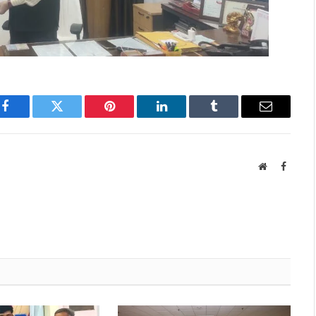
Facebook
Twitter
Pinterest
LinkedIn
Tumblr
Email
Website
Facebo