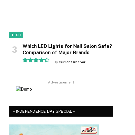
TECH
Which LED Lights for Nail Salon Safe?
Comparison of Major Brands
By
Current Khabar
8.9
ok
Advertisement
– INDEPENDENCE DAY SPECIAL –