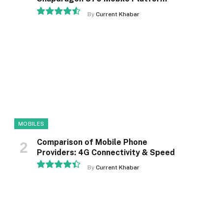
By
Current Khabar
9.1
MOBILES
Comparison of Mobile Phone
Providers: 4G Connectivity & Speed
By
Current Khabar
8.9