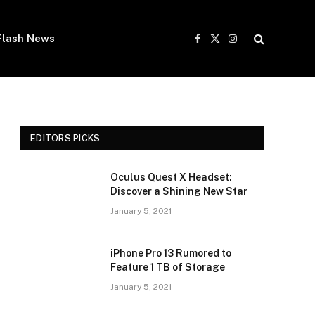
Flash News
Facebook
X
Instagram
(Twitter)
EDITORS PICKS
Oculus Quest X Headset:
Discover a Shining New Star
January 5, 2021
iPhone Pro 13 Rumored to
Feature 1 TB of Storage
January 5, 2021