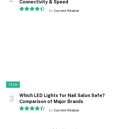
Connectivity & Speed
By
Current Khabar
8.9
TECH
Which LED Lights for Nail Salon Safe?
Comparison of Major Brands
By
Current Khabar
8.9