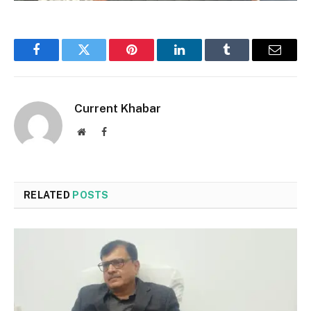
Facebook
Twitter
Pinterest
LinkedIn
Tumblr
Email
Current Khabar
Website
Facebook
RELATED
POSTS