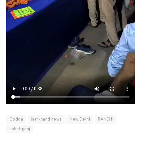
Godda
jharkhand news
New Delhi
RANCHI
sahebganj