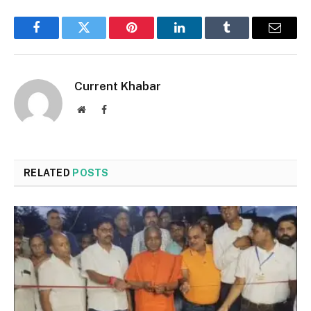
Facebook
Twitter
Pinterest
LinkedIn
Tumblr
Email
Current Khabar
Website
Facebook
RELATED
POSTS