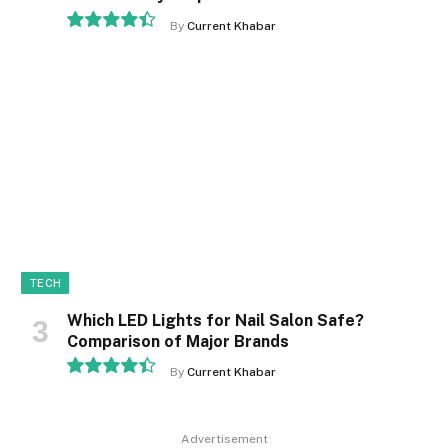
By
Current Khabar
8.9
TECH
Which LED Lights for Nail Salon Safe?
Comparison of Major Brands
By
Current Khabar
8.9
Advertisement