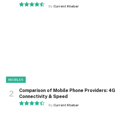
By
Current Khabar
9.1
MOBILES
Comparison of Mobile Phone Providers: 4G
Connectivity & Speed
By
Current Khabar
8.9