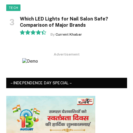
TECH
Which LED Lights for Nail Salon Safe?
Comparison of Major Brands
By
Current Khabar
8.9
Advertisement
– INDEPENDENCE DAY SPECIAL –