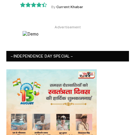
By
Current Khabar
8.9
Advertisement
– INDEPENDENCE DAY SPECIAL –