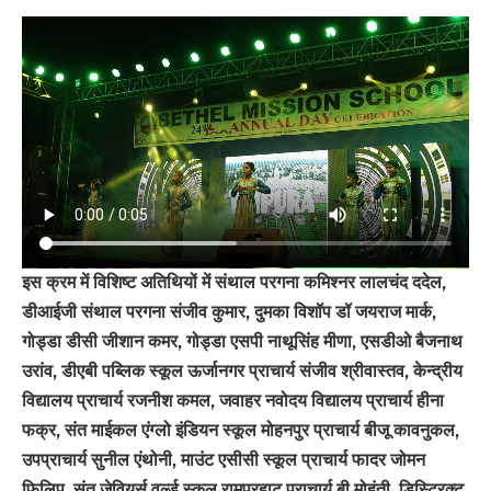
इस क्रम में विशिष्ट अतिथियों में संथाल परगना कमिश्नर लालचंद ददेल,
डीआईजी संथाल परगना संजीव कुमार, दुमका विशॉप डॉ जयराज मार्क,
गोड्डा डीसी जीशान कमर, गोड्डा एसपी नाथूसिंह मीणा, एसडीओ बैजनाथ
उरांव, डीएबी पब्लिक स्कूल ऊर्जानगर प्राचार्य संजीव श्रीवास्तव, केन्द्रीय
विद्यालय प्राचार्य रजनीश कमल, जवाहर नवोदय विद्यालय प्राचार्य हीना
फक्र, संत माईकल एंग्लो इंडियन स्कूल मोहनपुर प्राचार्य बीजू कावनुकल,
उपप्राचार्य सुनील एंथोनी, माउंट एसीसी स्कूल प्राचार्य फादर जोमन
फिलिप, संत जेवियर्स वर्ल्ड स्कूल रामपुरहाट प्राचार्य बी मोहंती, डिस्ट्रिक्ट