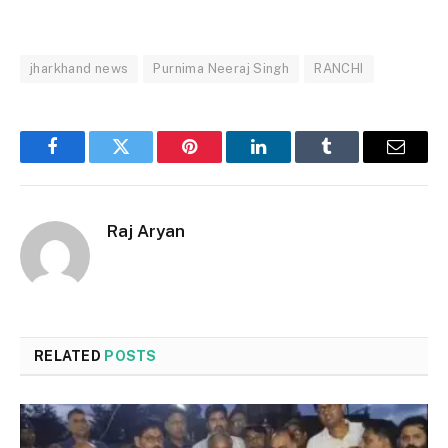
jharkhand news
Purnima Neeraj Singh
RANCHI
Facebook
Twitter
Pinterest
LinkedIn
Tumblr
Email
Raj Aryan
RELATED
POSTS