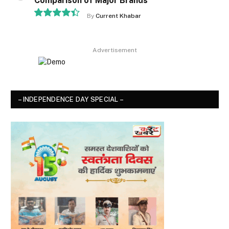
Comparison of Major Brands
By
Current Khabar
8.9
Advertisement
– INDEPENDENCE DAY SPECIAL –