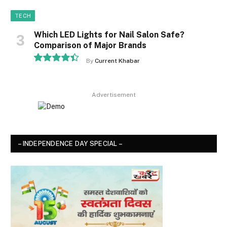
TECH
Which LED Lights for Nail Salon Safe?
Comparison of Major Brands
By
Current Khabar
8.9
Advertisement
– INDEPENDENCE DAY SPECIAL –