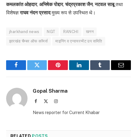
कमलकांत ओहदार
,
अभिषेक पोद्दार
,
चंद्रप्रकाश जैन
,
नटवल साबू
तथा
विशेषज्ञ
राघव नंदन प्रसाद
मुख्य रूप से उपस्थित थे।
jharkhand news
NGT
RANCHI
खनन
झारखंड चैम्बर ऑफ कॉमर्स
माइनिंग व एन्वायरन्मेंट उप समिति
Facebook
Twitter
Pinterest
LinkedIn
Tumblr
Email
Gopal Sharma
Facebook
X
Instagram
(Twitter)
News reporter for Current Khabar
RELATED
POSTS