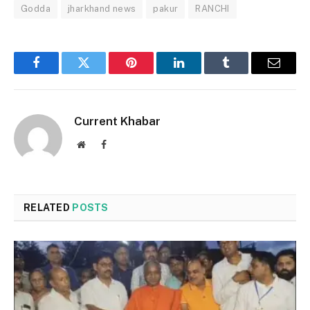
Godda
jharkhand news
pakur
RANCHI
Facebook
Twitter
Pinterest
LinkedIn
Tumblr
Email
Current Khabar
Website
Facebook
RELATED
POSTS