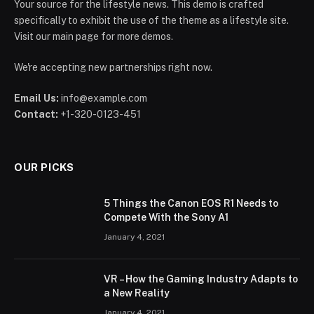
Your source for the lifestyle news. This demo is crafted
specifically to exhibit the use of the theme as a lifestyle site.
Visit our main page for more demos.
We're accepting new partnerships right now.
Email Us:
info@example.com
Contact:
+1-320-0123-451
OUR PICKS
5 Things the Canon EOS R1 Needs to
Compete With the Sony A1
January 4, 2021
VR – How the Gaming Industry Adapts to
a New Reality
January 4, 2021