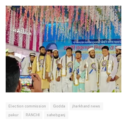
Election commission
Godda
jharkhand news
pakur
RANCHI
sahebganj