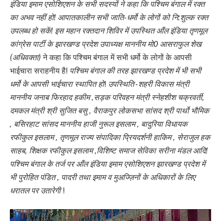
इंडिया इमाम एसोशिएशन के सभी सदस्यों ने कहा कि पश्चिम बंगाल में रक्त
का अभव नहीं हो! आपातकालीन सभी जाति-धर्मो के लोगों को नि:शुल्क रक्त
उपलब्ध हो सकें! इस महान रक्तदान शिविर में उपस्थित आँल इंडिया तृणमूल
कांग्रेस पार्टी के झारखण्ड प्रदेश उपाध्यक्ष माननीय मो0 आसराफुल शेख
(अधिवक्ता)
ने कहा कि पश्चिम बंगाल में सभी धर्मो के लोगों के आपसी
भाईचारा सराहनीय है!
पश्चिम बंगाल की तरह झारखण्ड प्रदेश में भी सभी
धर्मो के आपसी भाईचारा स्थापित हो
!
उपस्थिति -शहरी विकास मंत्री
माननीय जनाब फिरहाद हकीम ,सड़क परिवहन मंत्री स्नेहशीश चक्रवर्ती,
दमकल मंत्री श्री सुजित बसु , वैराकपुर लोकसभा सांसद श्री पार्थो भौमिक
, बसिरहाट सांसद माननीय हाजी नुरूल इसलाम , बादुरिया विधायक
रफीकुल इसलाम , तृणमूल राज्य संपादिका प्रियदर्शनी हाकिम , सेराजुल हक
साहब, शिक्षक रफीकुल इसलाम ,विशिष्ट समाज सेविका सरीना मंडल आदि!
पश्चिम बंगाल के तर्ज पर आँल इंडिया इमाम एसोशिएशन झारखण्ड प्रदेश में
भी पुरोहित पंडित , पादरी तथा इमाम व मुअज्ज़िनों के अधिकारों के लिए
धरातल पर उतारेगी
!