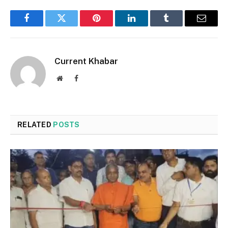
Facebook
Twitter
Pinterest
LinkedIn
Tumblr
Email
Current Khabar
Website
Facebook
RELATED
POSTS