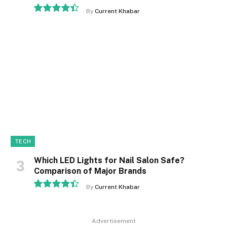
By
Current Khabar
8.9
TECH
Which LED Lights for Nail Salon Safe?
Comparison of Major Brands
By
Current Khabar
8.9
Advertisement