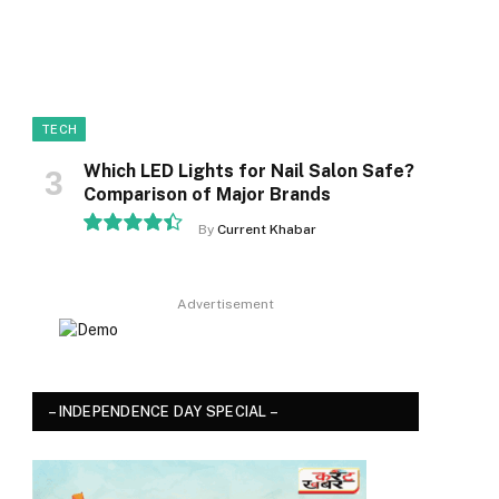
TECH
Which LED Lights for Nail Salon Safe?
Comparison of Major Brands
By
Current Khabar
8.9
Advertisement
– INDEPENDENCE DAY SPECIAL –