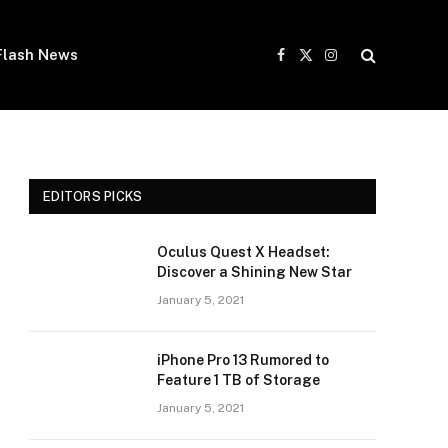
Flash News
Facebook
X
Instagram
(Twitter)
EDITORS PICKS
Oculus Quest X Headset:
Discover a Shining New Star
January 5, 2021
iPhone Pro 13 Rumored to
Feature 1 TB of Storage
January 5, 2021