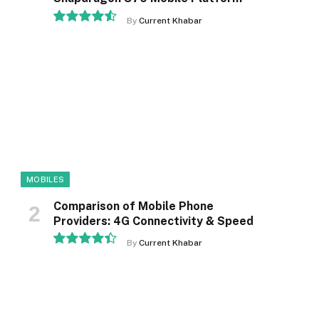
By
Current Khabar
9.1
MOBILES
Comparison of Mobile Phone
Providers: 4G Connectivity & Speed
By
Current Khabar
8.9