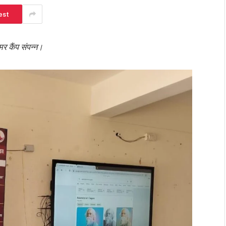
est
मर कैंप संपन्न।