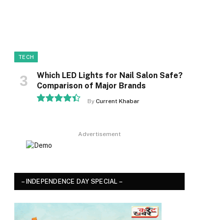
TECH
Which LED Lights for Nail Salon Safe?
Comparison of Major Brands
By
Current Khabar
8.9
Advertisement
– INDEPENDENCE DAY SPECIAL –