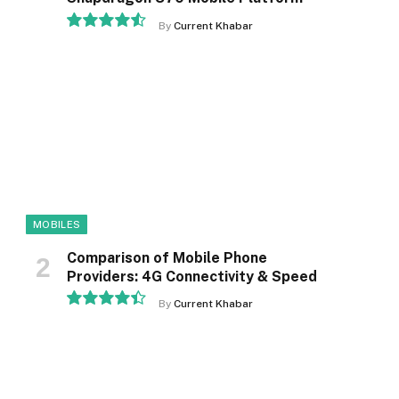
By
Current Khabar
9.1
MOBILES
Comparison of Mobile Phone
Providers: 4G Connectivity & Speed
By
Current Khabar
8.9