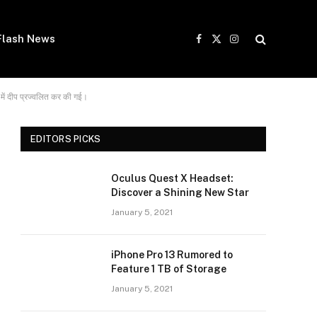
Flash News
Facebook
X
Instagram
(Twitter)
 में दीप प्रज्वलित कर की गई।
EDITORS PICKS
Oculus Quest X Headset:
Discover a Shining New Star
January 5, 2021
iPhone Pro 13 Rumored to
Feature 1 TB of Storage
January 5, 2021