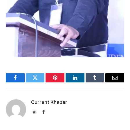
Facebook
Twitter
Pinterest
LinkedIn
Tumblr
Email
Current Khabar
Website
Facebook