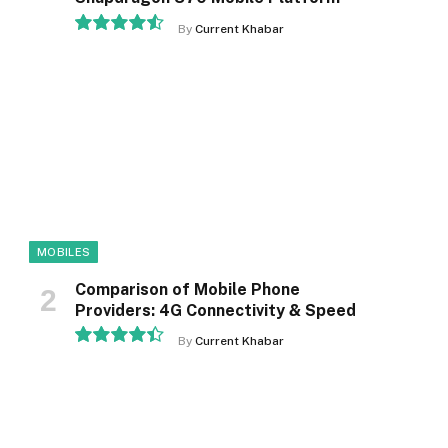
By
Current Khabar
9.1
MOBILES
Comparison of Mobile Phone
Providers: 4G Connectivity & Speed
By
Current Khabar
8.9