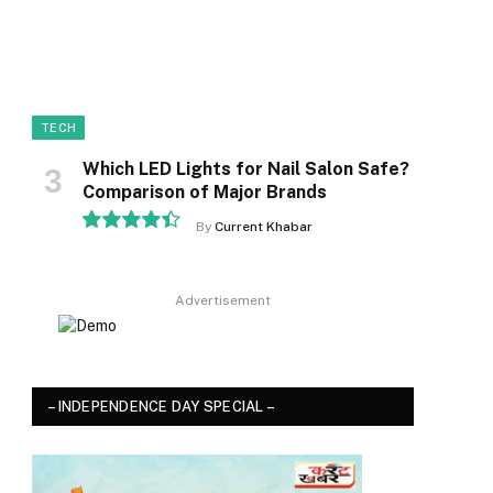
TECH
ok
Which LED Lights for Nail Salon Safe?
Comparison of Major Brands
By
Current Khabar
8.9
Advertisement
– INDEPENDENCE DAY SPECIAL –