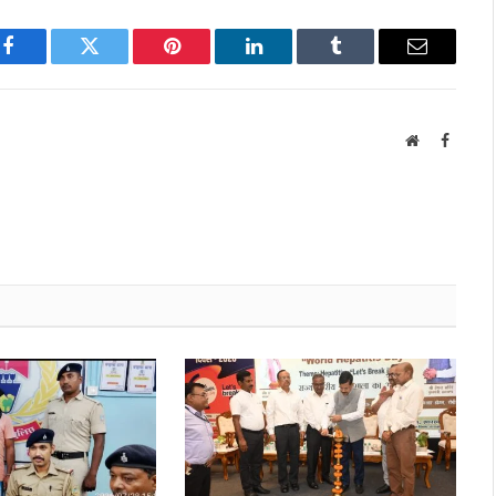
Facebook
Twitter
Pinterest
LinkedIn
Tumblr
Email
Website
Facebo