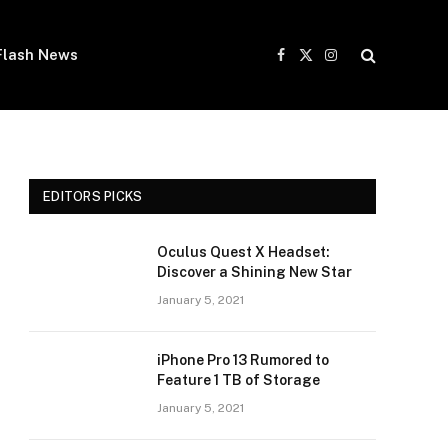
Flash News
Facebook
X
Instagram
(Twitter)
EDITORS PICKS
Oculus Quest X Headset:
Discover a Shining New Star
January 5, 2021
iPhone Pro 13 Rumored to
Feature 1 TB of Storage
January 5, 2021