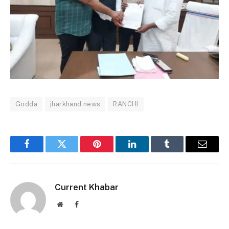
Godda
jharkhand news
RANCHI
Facebook
Twitter
Pinterest
LinkedIn
Tumblr
Email
Current Khabar
Website
Facebook