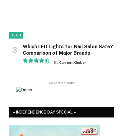
TECH
Which LED Lights for Nail Salon Safe?
Comparison of Major Brands
By
Current Khabar
8.9
Advertisement
– INDEPENDENCE DAY SPECIAL –