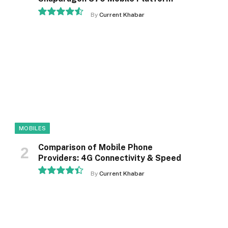
By
Current Khabar
9.1
MOBILES
Comparison of Mobile Phone
Providers: 4G Connectivity & Speed
By
Current Khabar
8.9