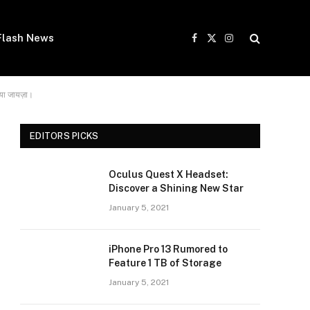
Flash News
Facebook
X
Instagram
(Twitter)
लिया जायज़ा।
EDITORS PICKS
Oculus Quest X Headset:
Discover a Shining New Star
January 5, 2021
iPhone Pro 13 Rumored to
Feature 1 TB of Storage
January 5, 2021