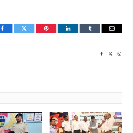
Facebook
Twitter
Pinterest
LinkedIn
Tumblr
Email
Facebook
X
Instag
(Twitter)