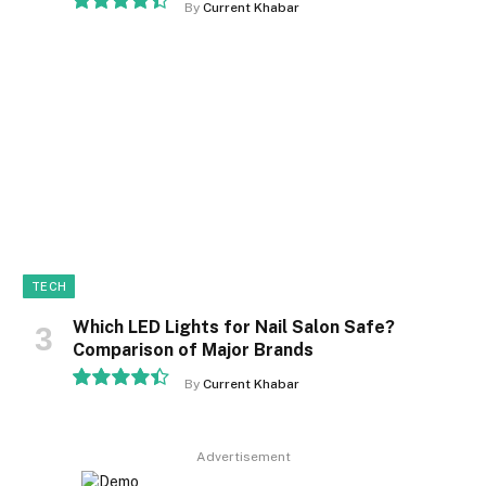
By
Current Khabar
8.9
TECH
Which LED Lights for Nail Salon Safe?
Comparison of Major Brands
By
Current Khabar
8.9
Advertisement