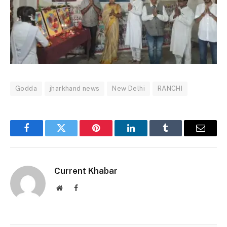
Godda
jharkhand news
New Delhi
RANCHI
Facebook
Twitter
Pinterest
LinkedIn
Tumblr
Email
Current Khabar
Website
Facebook